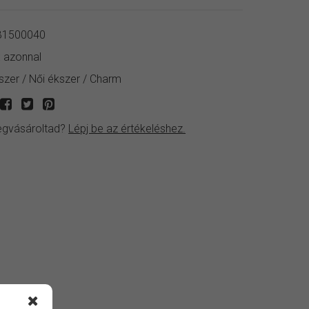
1500040
:
azonnal
szer
/
Női ékszer
/
Charm
gvásároltad?
Lépj be az értékeléshez.