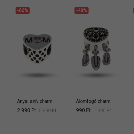
-66%
-48%
Anyai szív charm
Álomfogó charm
2 990 Ft
990 Ft
8 890 Ft
1 890 Ft