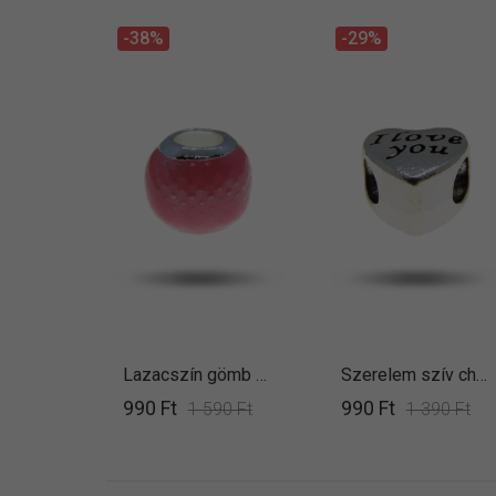
-38%
-29%
Lazacszín gömb charm
Szerelem szív charm
990 Ft
990 Ft
1 590 Ft
1 390 Ft