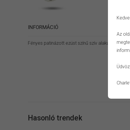
Kedve
INFORMÁCIÓ
Az old
megtet
Fényes patinázott ezüst színű szív alakú bíbor kö
inform
Üdvözl
Charle
Hasonló trendek