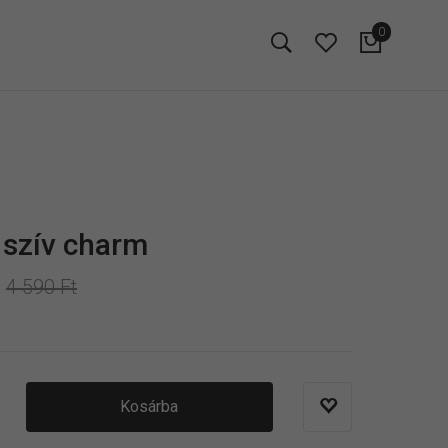
0
 szív charm
4 590 Ft
Kosárba