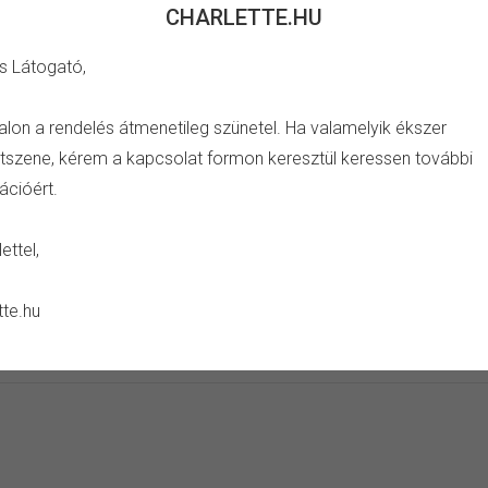
CHARLETTE.HU
s Látogató,
TULAJDONSÁG
alon a rendelés átmenetileg szünetel. Ha valamelyik ékszer
szene, kérem a kapcsolat formon keresztül keressen további
ves charm.
Szín:
ezüst, bíbor
ációért.
Anyag:
réz, ezüst bevonat
Drágakő:
cirkónia kristály
ettel,
Ápolás:
száraz ékszertisztító
Kerüld:
szappan, sampon, vegys
tte.hu
páratartalom, ütés vagy negat
alvás vagy aktív mozgás közb