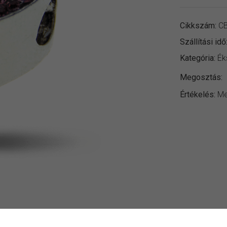
Cikkszám:
CB
Szállítási idő
Kategória:
Ék
Megosztás:
Értékelés:
Me