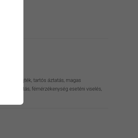
 kendő
zer, verejték, tartós áztatás, magas
ív külső hatás, fémérzékenység eseténi viselés,
eni viselés