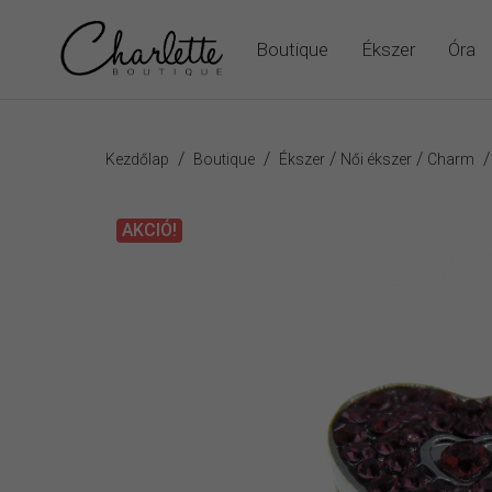
Boutique
Ékszer
Óra
/
/
/
/
Kezdőlap
Boutique
Ékszer
Női ékszer
Charm
AKCIÓ!