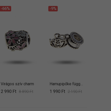
-66%
-9%
Virágos szív charm
Hamupipőke függő charm
2 990 Ft
1 990 Ft
8 890 Ft
2 190 Ft