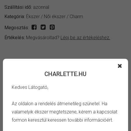
Szállítási idő:
azonnal
Kategória:
Ékszer
/
Női ékszer
/
Charm
Megosztás:
Értékelés:
Megvásároltad?
Lépj be az értékeléshez.
INFORMÁCIÓ
CHARLETTE.HU
Fényes patinázott ezüst színű popcorn alakú és rózsaszín
csík mintás fehér gyöngyös charm.
Kedves Látogató,
TULAJDONSÁG
Az oldalon a rendelés átmenetileg szünetel. Ha
valamelyik ékszer megtetszene, kérem a kapcsolat
Szín:
ezüst, rózsaszín, opál
formon keresztül keressen további információért.
Anyag:
réz, ezüst bevonat, ékszergyanta