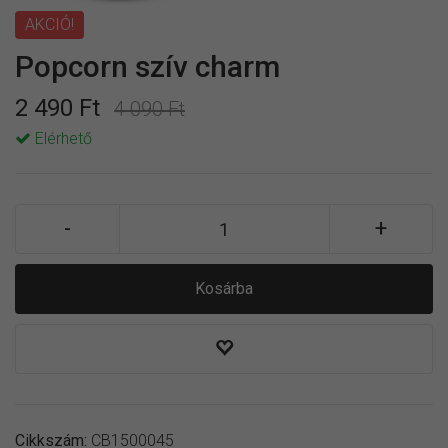
AKCIÓ!
Popcorn szív charm
2 490 Ft
4 090 Ft
Elérhető
Kosárba
Cikkszám:
CB1500045