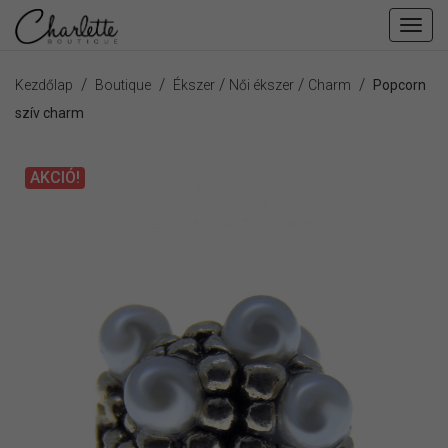
Fiók
men
/
/
/
/
/
Kezdőlap
Boutique
Ékszer
Női ékszer
Charm
Popcorn
szív charm
AKCIÓ!