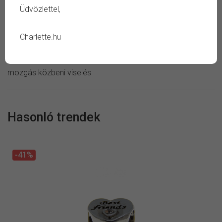
Gyöngy:
nem természetes
Üdvözlettel,
Ápolás:
száraz ékszertisztító kendő
Kerüld:
szappan, sampon, vegyszer, verejték, tartós
Charlette.hu
áztatás, magas páratartalom, ütés vagy negatív külső
hatás, fémérzékenység eseténi viselés, alvás vagy aktív
mozgás közbeni viselés
Hasonló trendek
-41%