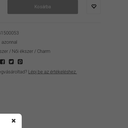
Kosárba
1500053
:
azonnal
szer
/
Női ékszer
/
Charm
gvásároltad?
Lépj be az értékeléshez.