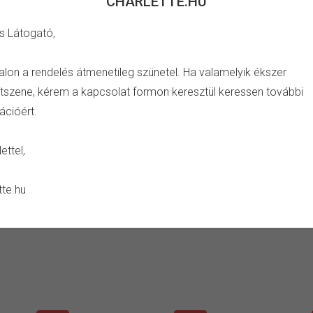
CHARLETTE.HU
s Látogató,
TULAJDONSÁG
alon a rendelés átmenetileg szünetel. Ha valamelyik ékszer
szene, kérem a kapcsolat formon keresztül keressen további
bíbor köves függő charm.
Anyag:
cink ötvözet
ációért.
Drágakő:
cirkónia kristály
Ápolás:
száraz ékszertisztító
ettel,
Kerüld:
szappan, sampon, vegys
páratartalom, ütés vagy negat
tte.hu
alvás vagy aktív mozgás közb