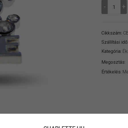
Cikkszám:
CB
Szállítási idő
Kategória:
Ék
Megosztás:
Értékelés:
Me