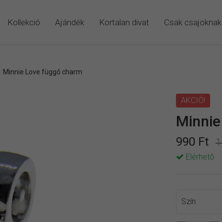
Kollekció
Ajándék
Kortalan divat
Csak csajoknak
/
Minnie Love függő charm
AKCIÓ!
Minnie
990 Ft
1
Elérhető