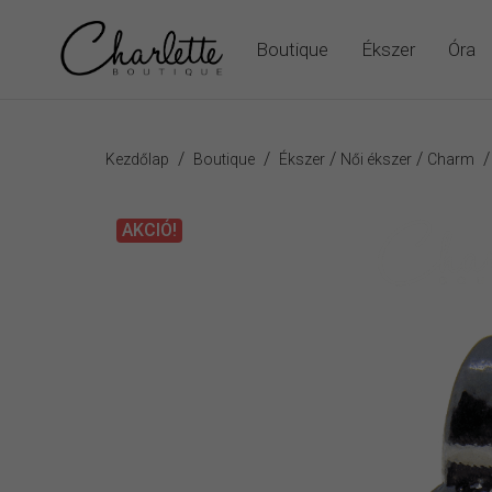
Boutique
Ékszer
Óra
/
/
/
/
Kezdőlap
Boutique
Ékszer
Női ékszer
Charm
AKCIÓ!