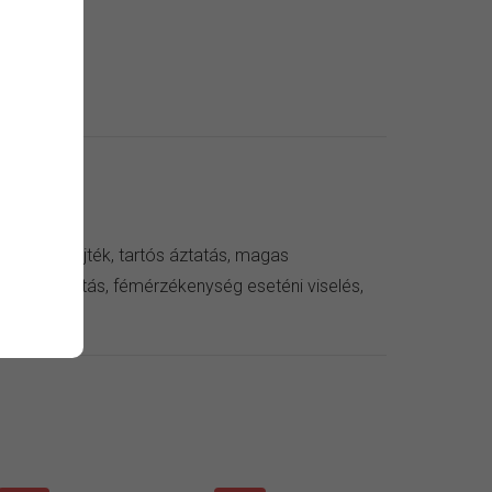
 kendő
zer, verejték, tartós áztatás, magas
ív külső hatás, fémérzékenység eseténi viselés,
eni viselés