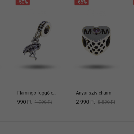
-50%
-66%
Flamingó függő charm
Anyai szív charm
990 Ft
2 990 Ft
1 990 Ft
8 890 Ft