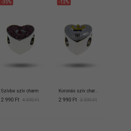
-35%
-12%
Szívbe szív charm
Koronás szív charm
2 990 Ft
2 990 Ft
4 590 Ft
3 390 Ft