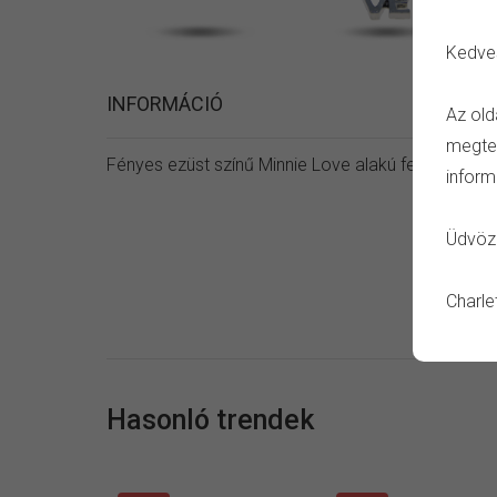
Kedve
INFORMÁCIÓ
Az old
megtet
Fényes ezüst színű Minnie Love alakú fehér vagy 
inform
Üdvözl
Charle
Hasonló trendek