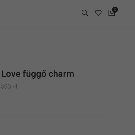
0
 Love függő charm
 590 Ft