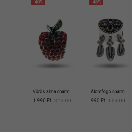
-40%
-48%
Vörös alma charm
Álomfogó charm
1 990 Ft
990 Ft
3 290 Ft
1 890 Ft