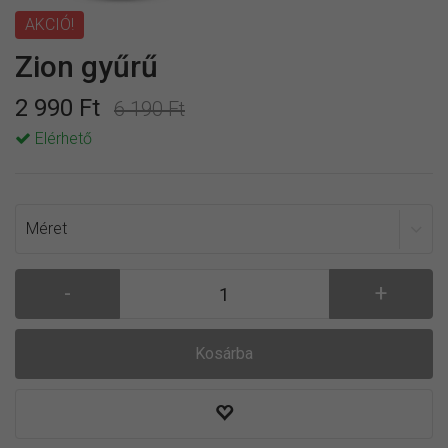
AKCIÓ!
Zion gyűrű
2 990 Ft
6 190 Ft
Elérhető
Kosárba