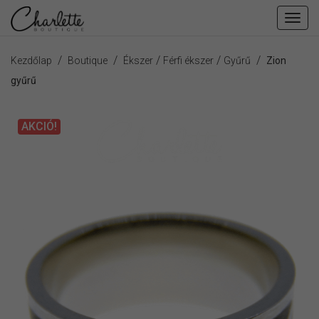
Fiók
men
/
/
/
/
/
Kezdőlap
Boutique
Ékszer
Férfi ékszer
Gyűrű
Zion
gyűrű
AKCIÓ!