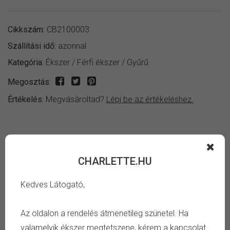
Cikkszám:
CB2100003
Szállítási idő:
azonnal
Kategória:
Ékszer
/
Férfi ékszer
/
Gyűrű
Megosztás:
Értékelés:
Megvásároltad?
Lépj be az értékeléshez.
INFORMÁCIÓ
CHARLETTE.HU
Fényes ezüst színű bizánci kereszt mintás férfi gyűrű.
Kedves Látogató,
Keresd meg a számodra megfelelő gyűrű belső átmérőt,
Az oldalon a rendelés átmenetileg szünetel. Ha
és azonnal megtudod, hogy mi a pontos méret, amire
valamelyik ékszer megtetszene, kérem a kapcsolat
szükséged van. Tájékozódj a
gyűrű méret táblázat oldalon
.