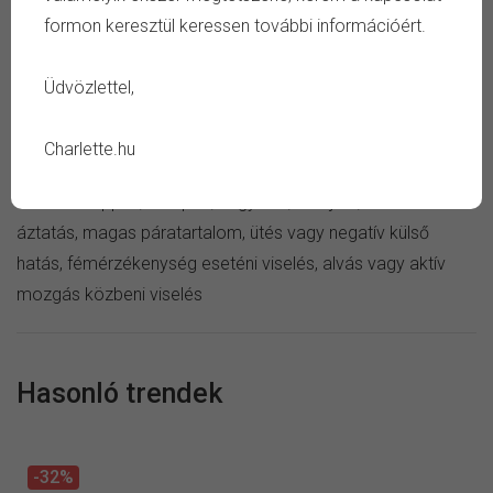
formon keresztül keressen további információért.
TULAJDONSÁG
Üdvözlettel,
Szín:
ezüst, fekete
Anyag:
nemesacél
Charlette.hu
Ápolás:
száraz ékszertisztító kendő
Kerüld:
szappan, sampon, vegyszer, verejték, tartós
áztatás, magas páratartalom, ütés vagy negatív külső
hatás, fémérzékenység eseténi viselés, alvás vagy aktív
mozgás közbeni viselés
Hasonló trendek
-32%