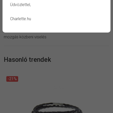
Ápolás:
száraz ékszertisztító kendő, nedves ékszertisztító
Üdvözlettel,
kendő
Kerüld:
szappan, sampon, vegyszer, verejték, tartós
Charlette.hu
áztatás, magas páratartalom, ütés vagy negatív külső
hatás, fémérzékenység eseténi viselés, alvás vagy aktív
mozgás közbeni viselés
Hasonló trendek
-21%