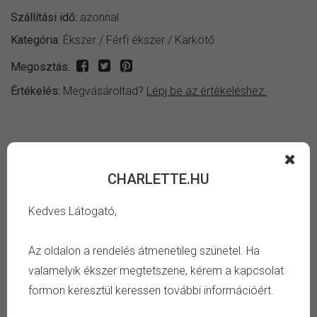
Szállítási idő:
azonnal
Kategória:
Ékszer
/
Férfi ékszer
/
Karkötő
Megosztás:
Értékelés:
Megvásároltad?
Lépj be az értékeléshez.
INFORMÁCIÓ
CHARLETTE.HU
Fényes ezüst színű lapított kígyó láncos férfi karkötő.
Kedves Látogató,
TULAJDONSÁG
Az oldalon a rendelés átmenetileg szünetel. Ha
Méret:
21 cm
valamelyik ékszer megtetszene, kérem a kapcsolat
Szín:
ezüst
formon keresztül keressen további információért.
Anyag:
nemesacél