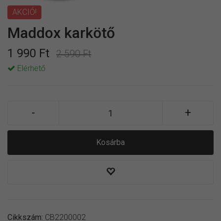
AKCIÓ!
Maddox karkötő
1 990 Ft
2 590 Ft
Elérhető
Kosárba
Cikkszám:
CB2200002