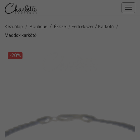
Fiók
men
/
/
/
/
/
Kezdőlap
Boutique
Ékszer
Férfi ékszer
Karkötő
Maddox karkötő
-20%