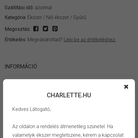
Szállítási idő:
azonnal
Kategória:
Ékszer
/
Női ékszer
/
Gyűrű
Megosztás:
Értékelés:
Megvásároltad?
Lépj be az értékeléshez.
INFORMÁCIÓ
Fényes ezüst színű rózsaszín cicafül alakú állítható női
gyűrű.
CHARLETTE.HU
Keresd meg a számodra megfelelő gyűrű belső átmérőt,
Kedves Látogató,
és azonnal megtudod, hogy mi a pontos méret, amire
szükséged van. Tájékozódj a
Az oldalon a rendelés átmenetileg szünetel. Ha
gyűrű méret táblázat oldalon
.
valamelyik ékszer megtetszene, kérem a kapcsolat