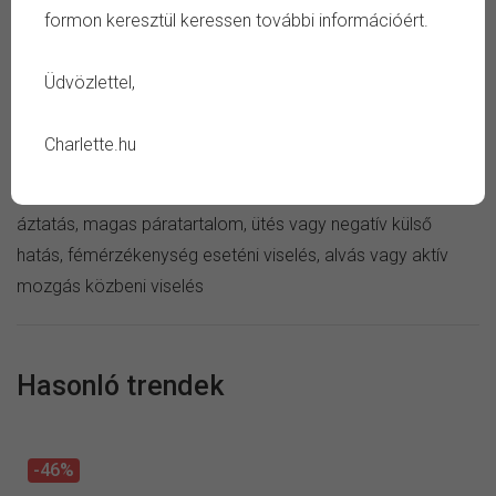
TULAJDONSÁG
formon keresztül keressen további információért.
Méret:
állítható
Üdvözlettel,
Szín:
ezüst, rózsaszín
Anyag:
cink ötvözet
Charlette.hu
Ápolás:
száraz ékszertisztító kendő
Kerüld:
szappan, sampon, vegyszer, verejték, tartós
áztatás, magas páratartalom, ütés vagy negatív külső
hatás, fémérzékenység eseténi viselés, alvás vagy aktív
mozgás közbeni viselés
Hasonló trendek
-46%