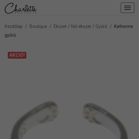
Fiók
men
/
/
/
/
/
Kezdőlap
Boutique
Ékszer
Női ékszer
Gyűrű
Katherine
gyűrű
AKCIÓ!