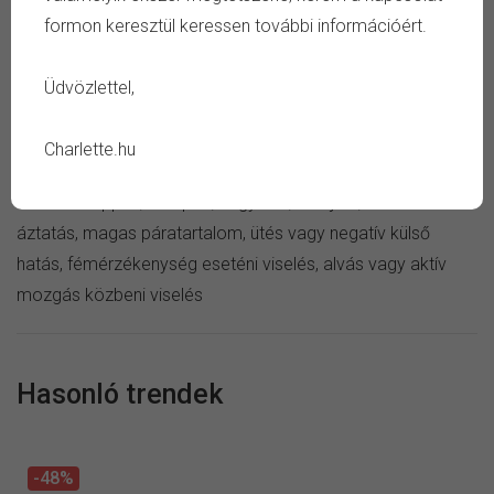
formon keresztül keressen további információért.
TULAJDONSÁG
Üdvözlettel,
Szín:
arany
Anyag:
nemesacél
Charlette.hu
Ápolás:
száraz ékszertisztító kendő
Kerüld:
szappan, sampon, vegyszer, verejték, tartós
áztatás, magas páratartalom, ütés vagy negatív külső
hatás, fémérzékenység eseténi viselés, alvás vagy aktív
mozgás közbeni viselés
Hasonló trendek
-48%