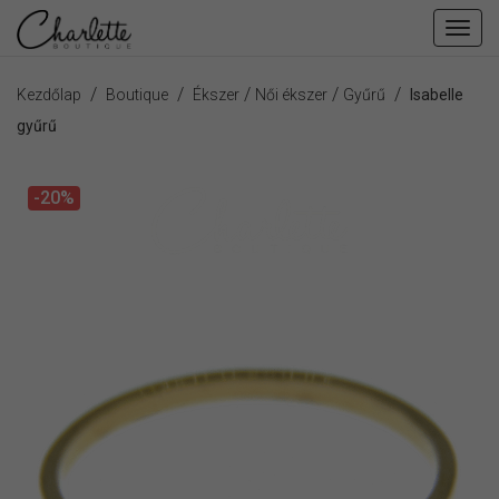
Fiók
men
/
/
/
/
/
Kezdőlap
Boutique
Ékszer
Női ékszer
Gyűrű
Isabelle
gyűrű
-20%