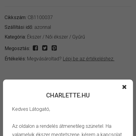
Cikkszám:
CB1100037
Szállítási idő:
azonnal
Kategória:
Ékszer
/
Női ékszer
/
Gyűrű
Megosztás:
Értékelés:
Megvásároltad?
Lépj be az értékeléshez.
INFORMÁCIÓ
CHARLETTE.HU
Fényes arany színű szív és dobbanás alakú női gyűrű.
Kedves Látogató,
Keresd meg a számodra megfelelő gyűrű belső átmérőt,
Az oldalon a rendelés átmenetileg szünetel. Ha
és azonnal megtudod, hogy mi a pontos méret, amire
valamelyik ékszer megtetszene, kérem a kapcsolat
szükséged van. Tájékozódj a
gyűrű méret táblázat oldalon
.