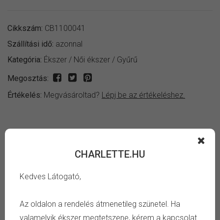
Cikkszám:
CB1100041
Szállítási idő:
azonnal
Kategória:
Ékszer
/
Női ékszer
/
Gyűrű
Megosztás:
Értékelés:
Megvásároltad?
Lépj be az értékeléshez.
INFORMÁCIÓ
CHARLETTE.HU
Fényes ezüst színű fekete sávos női gyűrű.
Kedves Látogató,
Keresd meg a számodra megfelelő gyűrű belső átmérőt,
Az oldalon a rendelés átmenetileg szünetel. Ha
és azonnal megtudod, hogy mi a pontos méret, amire
valamelyik ékszer megtetszene, kérem a kapcsolat
szükséged van. Tájékozódj a
gyűrű méret táblázat oldalon
.