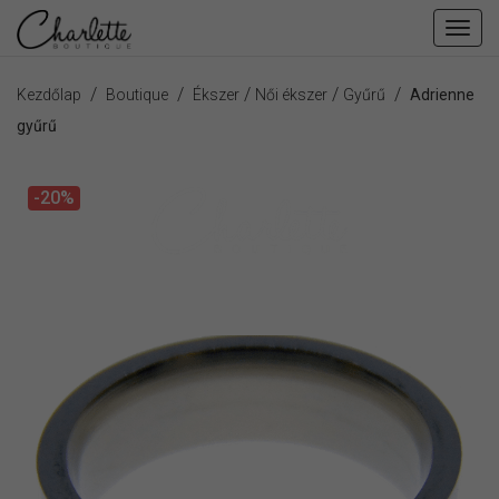
Fiók
men
/
/
/
/
/
Kezdőlap
Boutique
Ékszer
Női ékszer
Gyűrű
Adrienne
gyűrű
-20%