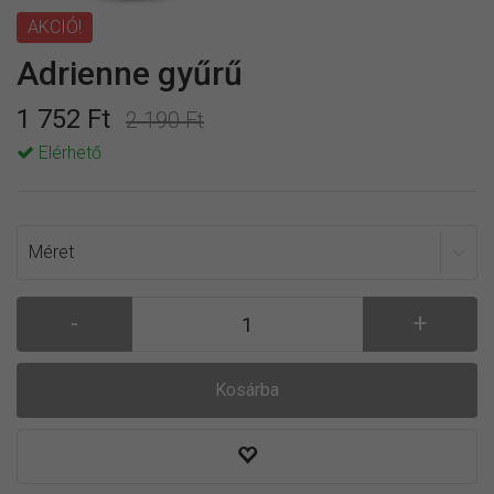
AKCIÓ!
Adrienne gyűrű
1 752 Ft
2 190 Ft
Elérhető
Kosárba