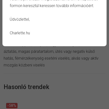
formon keresztül keressen további információért.
TULAJDONSÁG
Üdvözlettel,
Szín:
ezüst, fekete
Anyag:
nemesacél
Charlette.hu
Ápolás:
száraz ékszertisztító kendő
Kerüld:
szappan, sampon, vegyszer, verejték, tartós
áztatás, magas páratartalom, ütés vagy negatív külső
hatás, fémérzékenység eseténi viselés, alvás vagy aktív
mozgás közbeni viselés
Hasonló trendek
-58%