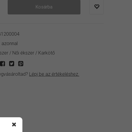
Kosárba
1200004
:
azonnal
szer
/
Női ékszer
/
Karkötő
gvásároltad?
Lépj be az értékeléshez.