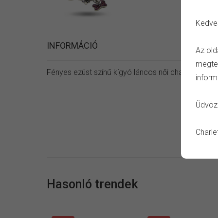
Kedve
INFORMÁCIÓ
Az old
megtet
Fényes ezüst színű kígyó láncos női charm karkötő
inform
Üdvözl
Charle
Hasonló trendek