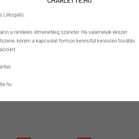
CHARLETTE.HU
s Látogató,
TULAJDONSÁG
alon a rendelés átmenetileg szünetel. Ha valamelyik ékszer
szene, kérem a kapcsolat formon keresztül keressen további
 rózsaszín díszekkel.
Szín:
ezüst, rózsaszín
ációért.
Anyag:
réz, cink ötvözet, ezü
Ápolás:
száraz ékszertisztító
ettel,
Kerüld:
szappan, sampon, vegys
páratartalom, ütés vagy negat
tte.hu
alvás vagy aktív mozgás közb