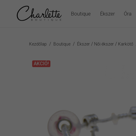
Boutique
Ékszer
Óra
/
/
/
/
Kezdőlap
Boutique
Ékszer
Női ékszer
Karkötő
AKCIÓ!