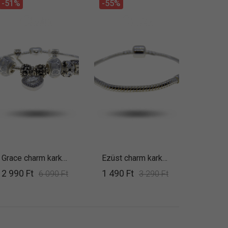
-51%
-55%
Grace charm karkötő
Ezüst charm karkötő alap
2 990 Ft
1 490 Ft
6 090 Ft
3 290 Ft