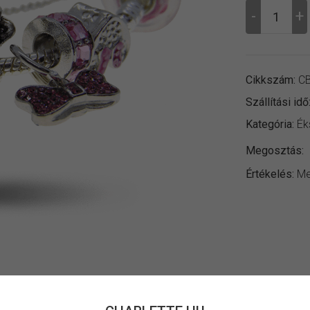
Cikkszám:
CB
Szállítási idő
Kategória:
Ék
Megosztás:
Értékelés:
Me