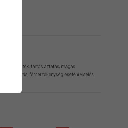
st bevonat
 kendő
zer, verejték, tartós áztatás, magas
ív külső hatás, fémérzékenység eseténi viselés,
eni viselés