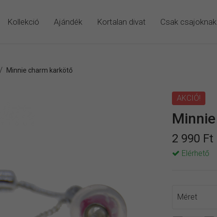
Kollekció
Ajándék
Kortalan divat
Csak csajoknak
/
Minnie charm karkötő
AKCIÓ!
Minnie
2 990 Ft
Elérhető