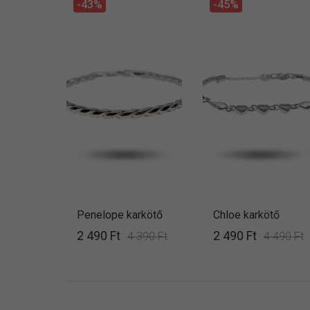
-43%
-45%
Penelope karkötő
Chloe karkötő
2 490 Ft
2 490 Ft
4 390 Ft
4 490 Ft