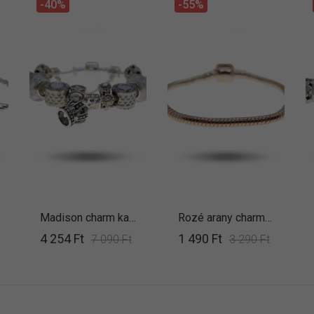
-40%
-55%
Madison charm karkötő
Rozé arany charm karkötő alap
4 254 Ft
1 490 Ft
7 090 Ft
3 290 Ft