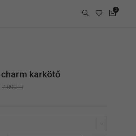
0
 charm karkötő
7 890 Ft