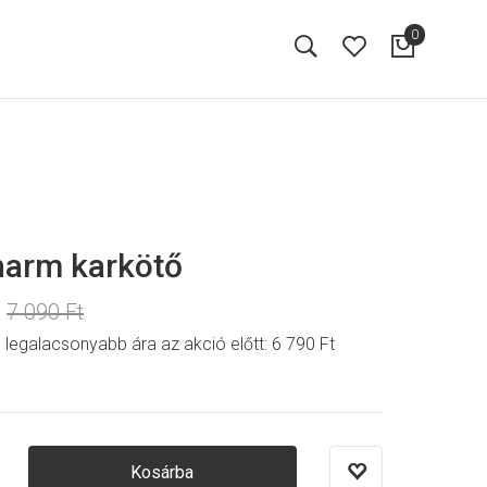
0
harm karkötő
7 090 Ft
 legalacsonyabb ára az akció előtt:
6 790 Ft
Kosárba