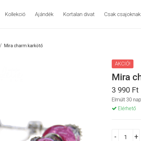
Kollekció
Ajándék
Kortalan divat
Csak csajoknak
/
Mira charm karkötő
AKCIÓ!
Mira c
3 990 Ft
Elmúlt 30 nap
Elérhető