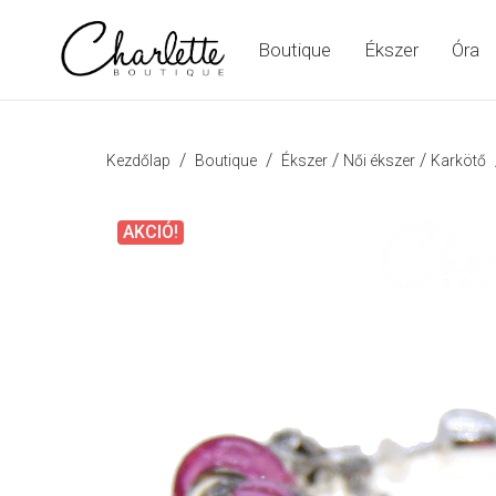
Boutique
Ékszer
Óra
/
/
/
/
Kezdőlap
Boutique
Ékszer
Női ékszer
Karkötő
AKCIÓ!