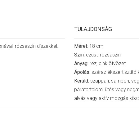
TULAJDONSÁG
nával, rózsaszín díszekkel.
Méret:
18 cm
Szín:
ezüst, rózsaszín
Anyag:
réz, cink ötvözet
Ápolás:
száraz ékszertisztító
Kerüld:
szappan, sampon, vegys
páratartalom, ütés vagy negat
alvás vagy aktív mozgás közb