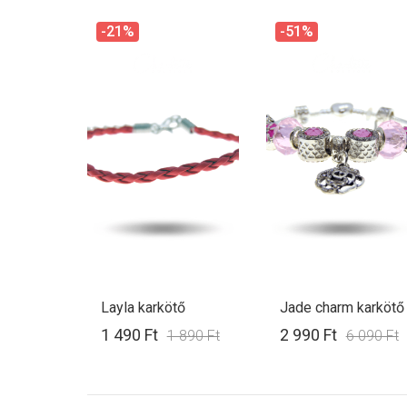
-21%
-51%
Layla karkötő
Jade charm karkötő
1 490 Ft
2 990 Ft
1 890 Ft
6 090 Ft