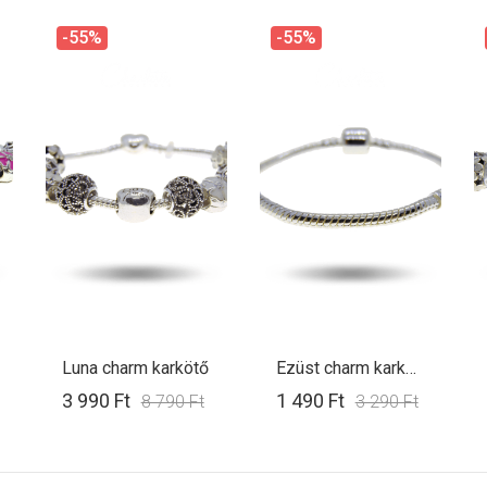
-55%
-55%
Luna charm karkötő
Ezüst charm karkötő alap
3 990 Ft
1 490 Ft
8 790 Ft
3 290 Ft