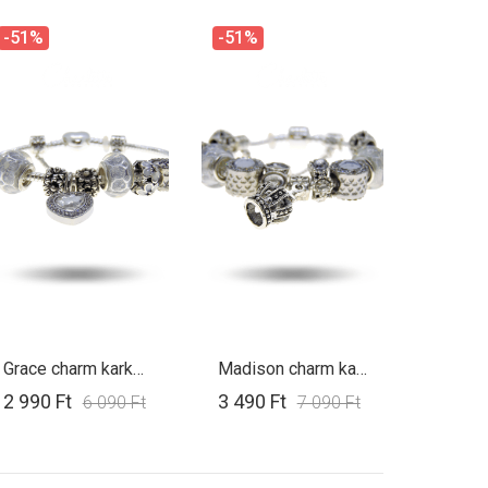
-51%
-51%
Grace charm karkötő
Madison charm karkötő
2 990 Ft
3 490 Ft
6 090 Ft
7 090 Ft