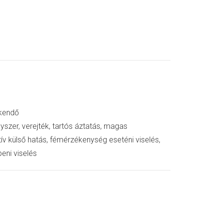
 kendő
zer, verejték, tartós áztatás, magas
ív külső hatás, fémérzékenység eseténi viselés,
eni viselés