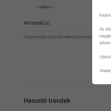
Kedve
INFORMÁCIÓ
Az old
megtet
Fényes ezüst színű kör alakú prizma mintás női fül
inform
Üdvözl
Charle
Hasonló trendek