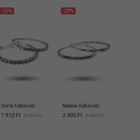
-20%
-29%
Stella fülbevaló
Natalie fülbevaló
1 912 Ft
2 490 Ft
2 390 Ft
3 490 Ft