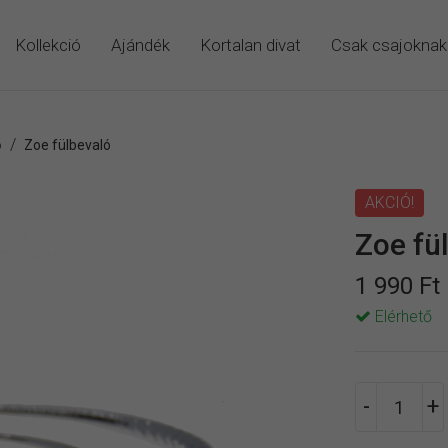
Kollekció
Ajándék
Kortalan divat
Csak csajoknak
/
ó
Zoe fülbevaló
AKCIÓ!
Zoe fü
1 990 Ft
Elérhető