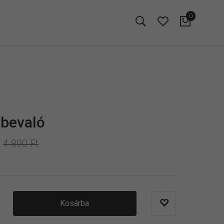
0
lbevaló
4 890 Ft
Kosárba