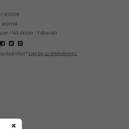
1400008
:
azonnal
szer
/
Női ékszer
/
Fülbevaló
gvásároltad?
Lépj be az értékeléshez.