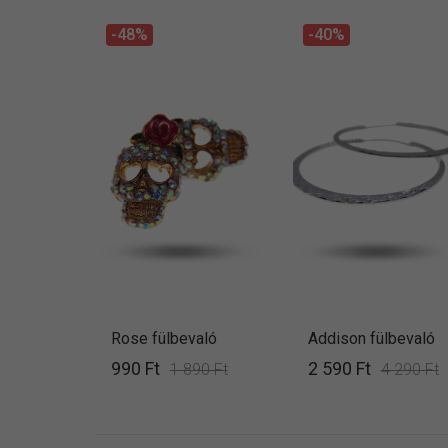
-48%
-40%
Rose fülbevaló
Addison fülbevaló
990 Ft
2 590 Ft
1 890 Ft
4 290 Ft