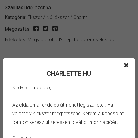
Szállítási idő:
azonnal
Kategória:
Ékszer
/
Női ékszer
/
Charm
Megosztás:
Értékelés:
Megvásároltad?
Lépj be az értékeléshez.
INFORMÁCIÓ
CHARLETTE.HU
Fényes patinázott ezüst színű szív alakú szeretlek feliratú
Kedves Látogató,
charm.
Az oldalon a rendelés átmenetileg szünetel. Ha
TULAJDONSÁG
valamelyik ékszer megtetszene, kérem a kapcsolat
formon keresztül keressen további információért.
Szín:
ezüst, fekete
Anyag:
cink ötvözet