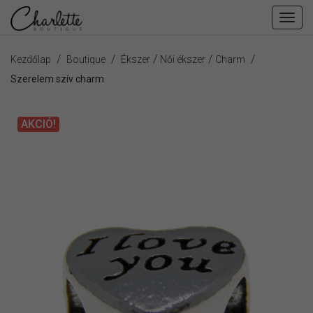
Fiók
men
/
/
/
/
/
Kezdőlap
Boutique
Ékszer
Női ékszer
Charm
Szerelem szív charm
AKCIÓ!