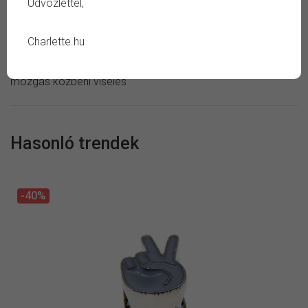
Üdvözlettel,
Ápolás:
száraz ékszertisztító kendő
Kerüld:
szappan, sampon, vegyszer, verejték, tartós
Charlette.hu
áztatás, magas páratartalom, ütés vagy negatív külső
hatás, fémérzékenység eseténi viselés, alvás vagy aktív
mozgás közbeni viselés
Hasonló trendek
-40%