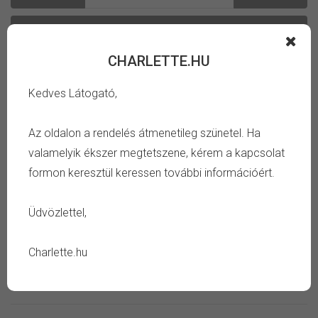
Kosárba
CHARLETTE.HU
Kedves Látogató,
Az oldalon a rendelés átmenetileg szünetel. Ha
Kategória:
Megosztás:
valamelyik ékszer megtetszene, kérem a kapcsolat
Értékelés:
Megvásároltad?
Lépj be az értékeléshez.
formon keresztül keressen további információért.
Üdvözlettel,
INFORMÁCIÓ
Charlette.hu
TULAJDONSÁG