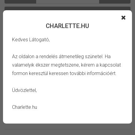
Kosárba
CHARLETTE.HU
Kedves Látogató,
Az oldalon a rendelés átmenetileg szünetel. Ha
Kategória:
Megosztás:
valamelyik ékszer megtetszene, kérem a kapcsolat
Értékelés:
Megvásároltad?
Lépj be az értékeléshez.
formon keresztül keressen további információért.
Üdvözlettel,
INFORMÁCIÓ
Charlette.hu
TULAJDONSÁG